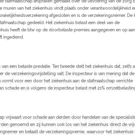
t de stafmaatschap afspraken gemaakt over de uitvoering van de zorg 
 muren van het ziekenhuis vindt plaats onder verantwoordelijkheid en
sprakelijkheidsverzekering afgesloten en is de verzekeringsnemer. De 
tafmaatschap gedeeld. Het ziekenhuis belast een deel van de
nhuis heeft de btw op de doorbelaste premies aangegeven en op aan
t ingediend.
van een belaste prestatie. Ten tweede stelt het ziekenhuis dat, zelfs a
r de verzekeringsvrijstelling valt. De inspecteur is van mening dat de
vormt voor een door het ziekenhuis aan de stafmaatschap verrichte
al van schade en is volgens de inspecteur belast met 21% omzetbelastin
hap vrijwaart voor schade aan derden door handelen van de specialist
kerden genoemd en zij kunnen ook los van het ziekenhuis direct de vri
eringnemer en betaalt de verzekeringspremie, waarvoor het ziekenhuis