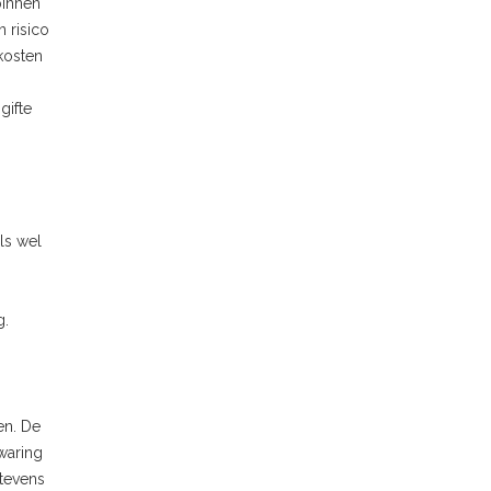
binnen
 risico
kosten
gifte
ls wel
g.
en. De
jwaring
 tevens