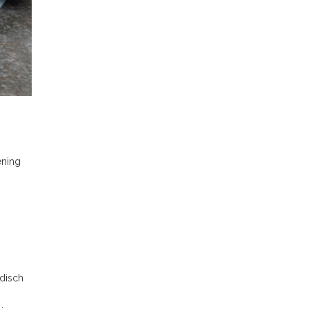
ening
disch