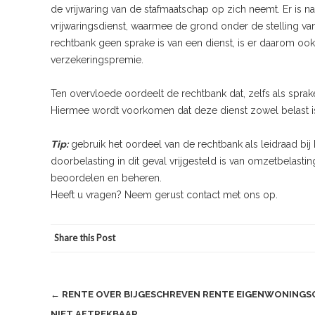
de vrijwaring van de stafmaatschap op zich neemt. Er is 
vrijwaringsdienst, waarmee de grond onder de stelling va
rechtbank geen sprake is van een dienst, is er daarom oo
verzekeringspremie.
Ten overvloede oordeelt de rechtbank dat, zelfs als sprake
Hiermee wordt voorkomen dat deze dienst zowel belast is
Tip:
gebruik het oordeel van de rechtbank als leidraad bij
doorbelasting in dit geval vrijgesteld is van omzetbelastin
beoordelen en beheren.
Heeft u vragen? Neem gerust contact met ons op.
Share this Post
Post
←
RENTE OVER BIJGESCHREVEN RENTE EIGENWONINGSC
NIET AFTREKBAAR