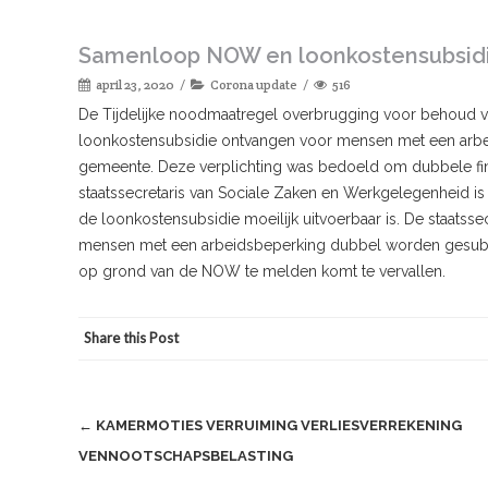
Samenloop NOW en loonkostensubsid
april 23, 2020
Corona update
516
De Tijdelijke noodmaatregel overbrugging voor behoud v
loonkostensubsidie ontvangen voor mensen met een arb
gemeente. Deze verplichting was bedoeld om dubbele fi
staatssecretaris van Sociale Zaken en Werkgelegenheid 
de loonkostensubsidie moeilijk uitvoerbaar is. De staatss
mensen met een arbeidsbeperking dubbel worden gesubsi
op grond van de NOW te melden komt te vervallen.
Share this Post
Post
←
KAMERMOTIES VERRUIMING VERLIESVERREKENING
VENNOOTSCHAPSBELASTING
navigation