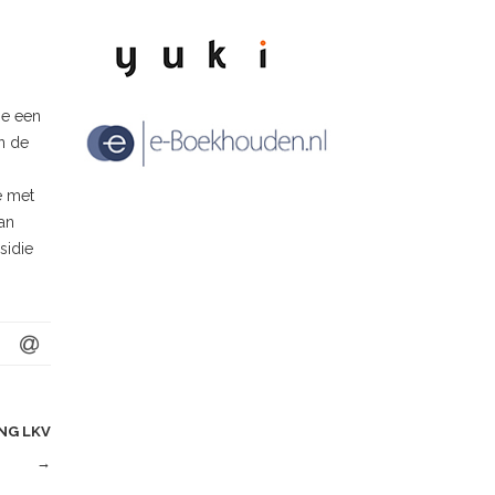
ie een
n de
e met
an
sidie
NG LKV
→