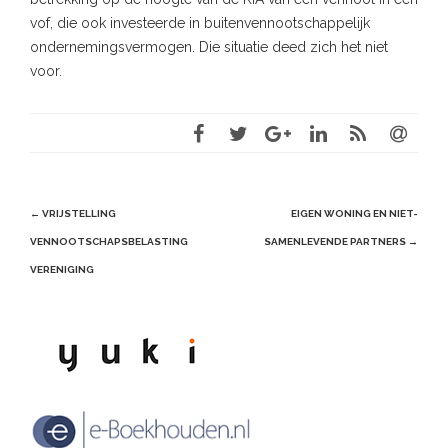
vof, die ook investeerde in buitenvennootschappelijk
ondernemingsvermogen. Die situatie deed zich het niet
voor.
Post
←
VRIJSTELLING
EIGEN WONING EN NIET-
navigation
VENNOOTSCHAPSBELASTING
SAMENLEVENDE PARTNERS
→
VERENIGING