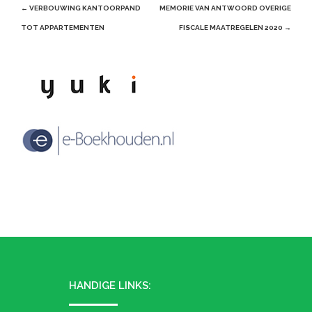
Post
←
VERBOUWING KANTOORPAND
MEMORIE VAN ANTWOORD OVERIGE
navigation
TOT APPARTEMENTEN
FISCALE MAATREGELEN 2020
→
HANDIGE LINKS: