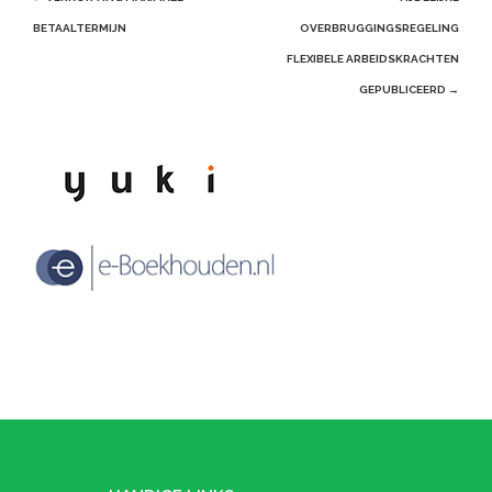
navigation
BETAALTERMIJN
OVERBRUGGINGSREGELING
FLEXIBELE ARBEIDSKRACHTEN
GEPUBLICEERD
→