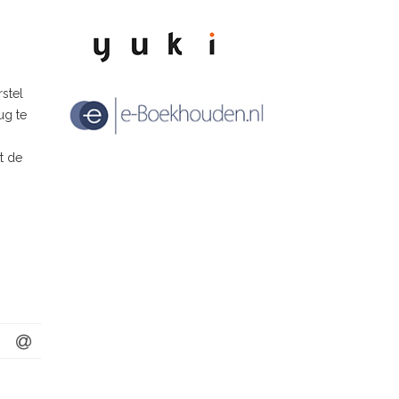
stel
ug te
t de