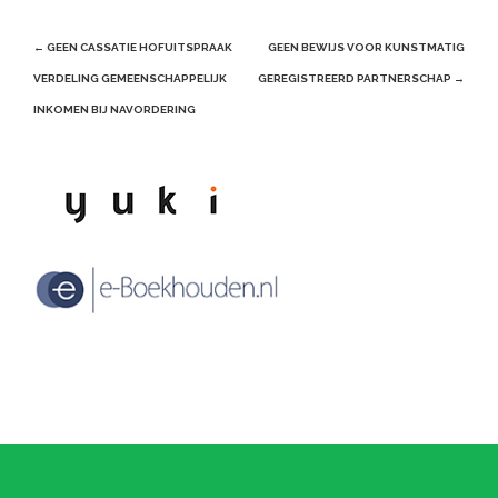
Post
←
GEEN CASSATIE HOFUITSPRAAK
GEEN BEWIJS VOOR KUNSTMATIG
navigation
VERDELING GEMEENSCHAPPELIJK
GEREGISTREERD PARTNERSCHAP
→
INKOMEN BIJ NAVORDERING