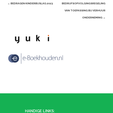
Post
←
BEDRAGEN KINDERBIJSLAG 2023
BEDRIJFSOPVOLGINGSREGELING
navigation
VAN TOEPASSING BIJ VERHUUR
ONDERNEMING
→
HANDIGE LINKS: