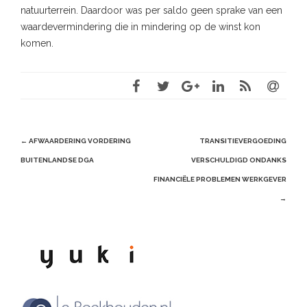
natuurterrein. Daardoor was per saldo geen sprake van een
waardevermindering die in mindering op de winst kon
komen.
Post
←
AFWAARDERING VORDERING
TRANSITIEVERGOEDING
navigation
BUITENLANDSE DGA
VERSCHULDIGD ONDANKS
FINANCIËLE PROBLEMEN WERKGEVER
→