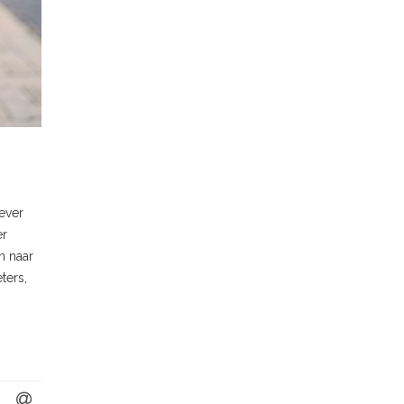
gever
er
n naar
ters,