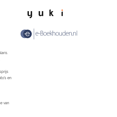
aris.
prijs
to’s en
de van