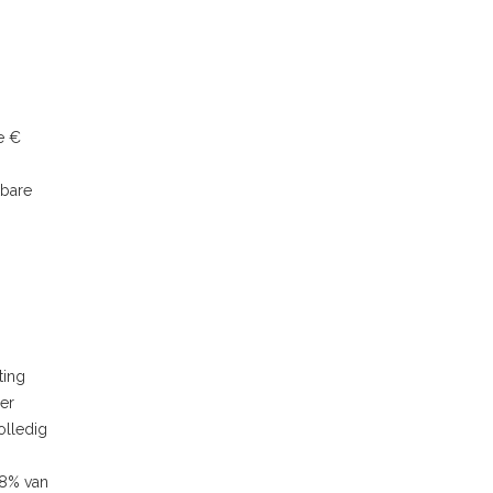
e €
kbare
ting
er
olledig
,8% van