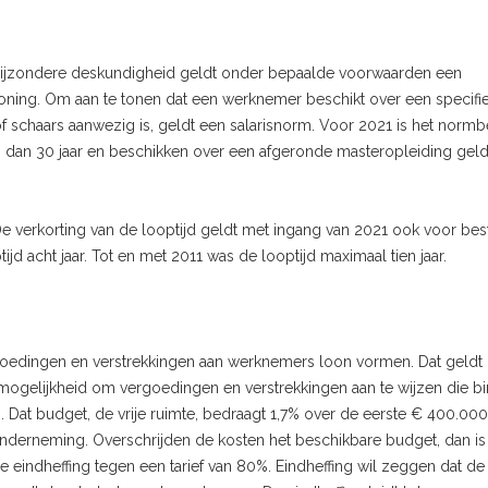
bijzondere deskundigheid geldt onder bepaalde voorwaarden een
loning. Om aan te tonen dat een werknemer beschikt over een specifi
f schaars aanwezig is, geldt een salarisnorm. Voor 2021 is het norm
n dan 30 jaar en beschikken over een afgeronde masteropleiding geld
 De verkorting van de looptijd geldt met ingang van 2021 ook voor be
d acht jaar. Tot en met 2011 was de looptijd maximaal tien jaar.
rgoedingen en verstrekkingen aan werknemers loon vormen. Dat geldt 
 mogelijkheid om vergoedingen en verstrekkingen aan te wijzen die b
Dat budget, de vrije ruimte, bedraagt 1,7% over de eerste € 400.000
nderneming. Overschrijden de kosten het beschikbare budget, dan is
 eindheffing tegen een tarief van 80%. Eindheffing wil zeggen dat de