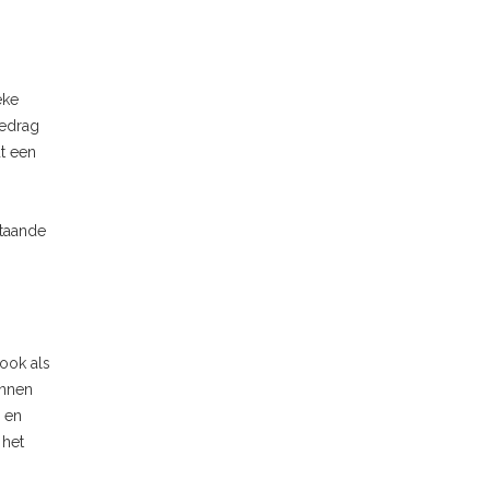
eke
bedrag
t een
staande
ook als
innen
 en
 het