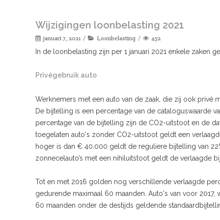
Wijzigingen loonbelasting 2021
januari 7, 2021
Loonbelasting
452
In de loonbelasting zijn per 1 januari 2021 enkele zaken ge
Privégebruik auto
Werknemers met een auto van de zaak, die zij ook privé m
De bijtelling is een percentage van de cataloguswaarde v
percentage van de bijtelling zijn de CO2-uitstoot en de d
toegelaten auto's zonder CO2-uitstoot geldt een verlaagde
hoger is dan € 40.000 geldt de reguliere bijtelling van 22
zonnecelauto’s met een nihiluitstoot geldt de verlaagde bi
Tot en met 2016 golden nog verschillende verlaagde per
gedurende maximaal 60 maanden. Auto's van voor 2017, wa
60 maanden onder de destijds geldende standaardbijtelli