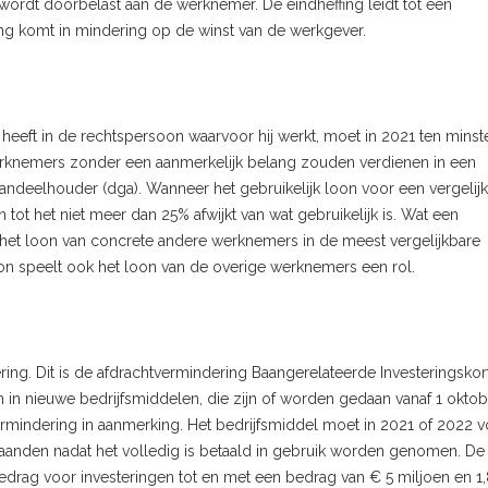
wordt doorbelast aan de werknemer. De eindheffing leidt tot een
g komt in mindering op de winst van de werkgever.
heeft in de rechtspersoon waarvoor hij werkt, moet in 2021 ten minst
 werknemers zonder een aanmerkelijk belang zouden verdienen in een
taandeelhouder (dga). Wanneer het gebruikelijk loon voor een vergelij
n tot het niet meer dan 25% afwijkt van wat gebruikelijk is. Wat een
 het loon van concrete andere werknemers in de meest vergelijkbare
loon speelt ook het loon van de overige werknemers een rol.
dering. Dit is de afdrachtvermindering Baangerelateerde Investeringskor
n in nieuwe bedrijfsmiddelen, die zijn of worden gedaan vanaf 1 oktob
mindering in aanmerking. Het bedrijfsmiddel moet in 2021 of 2022 v
aanden nadat het volledig is betaald in gebruik worden genomen. De
edrag voor investeringen tot en met een bedrag van € 5 miljoen en 1