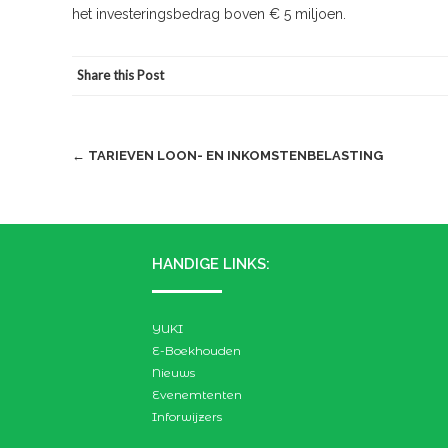
het investeringsbedrag boven € 5 miljoen.
Share this Post
Post
←
TARIEVEN LOON- EN INKOMSTENBELASTING
navigation
HANDIGE LINKS:
YUKI
E-Boekhouden
Nieuws
Evenemtenten
Inforwijzers