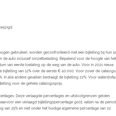
wijzigd.
ogen gebruiken, worden geconfronteerd met een bijtelling bij hun sal
an de auto inclusief omzetbelasting. Bepalend voor de hoogte van het
atum van eerste toelating op de weg van de auto. Voor in 2021 nieuw
 bijtelling van 12% over de eerste € 40.000. Voor zover de catalogus
%. In alle andere gevallen bedraagt de bijtelling 22%. Voor waterstofau
jtelling voor de gehele catalogusprijs.
centages. Deze verlaagde percentages en uitstootgrenzen gelden
arvoor een verlaagd bijtellingspercentage gold, vallen na de perio
ng van 25% en niet onder het huidige algemene percentage van 22.