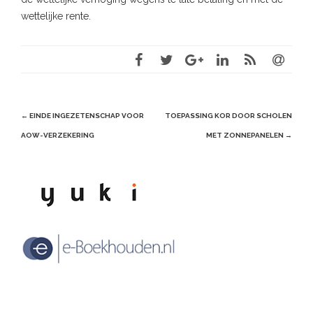
wettelijke rente.
Post
←
EINDE INGEZETENSCHAP VOOR
TOEPASSING KOR DOOR SCHOLEN
navigation
AOW-VERZEKERING
MET ZONNEPANELEN
→